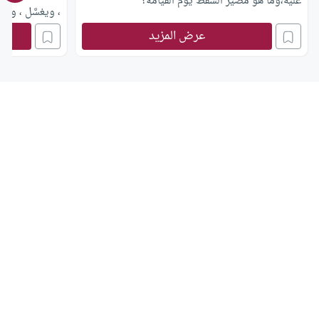
عليه،وما هو مصير السقط يوم القيامة؟
، ويغسَّل ، ويك
، ويعق عنه . سئ
عرض المزيد
زوجتي قبل وفات
وقد أخذتْه ودف