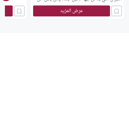
لحوم هذه الثيران التي ماتت بالطعن بالسهام دون
عرض المزيد
ذبحها؟ أو إذا ذبحت وتبرع بها أصحابها ؟ وما جزاء
مَن يُشَجِّع على مباريات مصارعة الثيران هذه
ويشاهدها؟