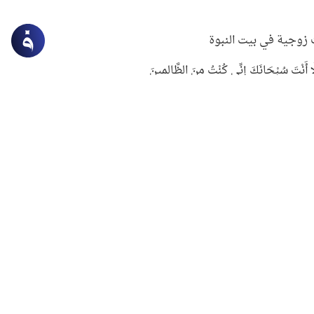
زوجية في بيت النبوة
ِلَّا أَنْتَ سُبْحَانَكَ إِنِّي كُنْتُ مِنَ الظَّالِمِينَ
لنبوي في التعامل مع حر الصيف
ستغفار
سرقة جابر بن حيان