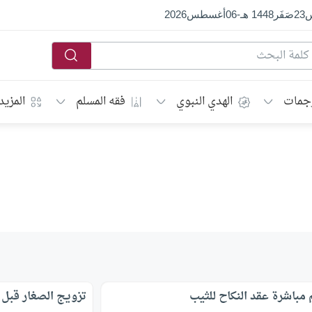
س
23
صَفَر
1448 هـ
-
06
أغسطس
2026
جمات
الهدي النبوي
فقه المسلم
المزيد
مباشرة عقد النكاح للثيب
تزويج الصغار قبل 