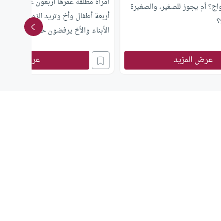
امرأة مطلقة عمرها أربعون عامًا،والدها
اج؟ أم يجوز للصغير، والصغيرة
أربعة أطفال وأخ وتريد الزواج لكي تحفظ
؟
الأبناء والأخ يرفضون حتى مجرد التفكي
ويتهكمون عليها هل تستطيع أن تزوج ن
عرض المزيد
عرض المزيد
استكمال باقي شروط العقد من مهر و ش
بالرأي الراجح في ذلك .