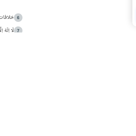
خلافات 
6
لَا إِلَهَ إ
7
الهدي ا
8
 الأمير الوالد والشيخ القرضاوي
فضل الا
9
ون مصادرة حقهم في التجربة؟
محاولة 
10
البريدية ليصلك كل جديد
 عن آخر التحديثات والمحتوى المميز