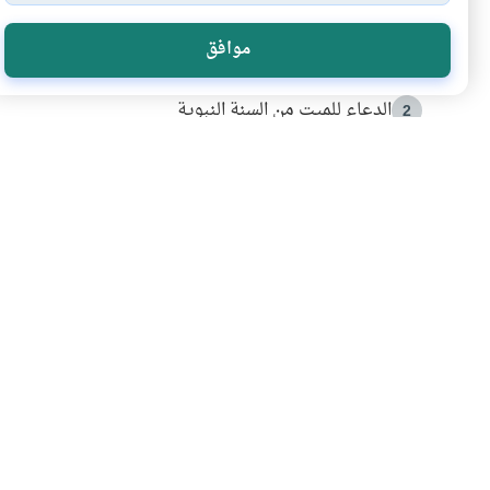
الأكثر قراءة
موافق
أدعية من السنة النبوية
1
الدعاء للميت من السنة النبوية
2
كيف ينفي النظم القرآني تحريف قصة أصحاب الفيل؟
3
شهادة للتاريخ.. المرواني يحكي قصة “إسلام أون لاين” مع
4
التربية الأسرية وبناء الاستقلال .. كيف ندعم أبناءنا د
5
اشترك في قائمتنا 
انضم إلينا وكن أول من يعرف