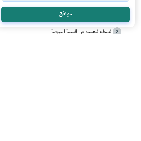
الأكثر قراءة
موافق
أدعية من السنة النبوية
1
الدعاء للميت من السنة النبوية
2
كيف ينفي النظم القرآني تحريف قصة أصحاب الفيل؟
3
شهادة للتاريخ.. المرواني يحكي قصة “إسلام أون لاين” مع
4
التربية الأسرية وبناء الاستقلال .. كيف ندعم أبناءنا د
5
اشترك في قائمتنا 
انضم إلينا وكن أول من يعرف