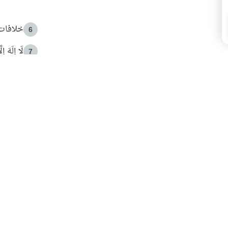
خلافات 
6
لَا إِلَهَ إ
7
الهدي ا
8
 الأمير الوالد والشيخ القرضاوي
فضل الا
9
ون مصادرة حقهم في التجربة؟
محاولة 
10
البريدية ليصلك كل جديد
 عن آخر التحديثات والمحتوى المميز