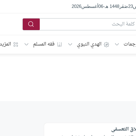
س
23
صَفَر
1448 هـ
-
06
أغسطس
2026
جمات
الهدي النبوي
فقه المسلم
المزيد
اق التعسفي