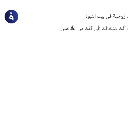
زوجية في بيت النبوة
ِلَّا أَنْتَ سُبْحَانَكَ إِنِّي كُنْتُ مِنَ الظَّالِمِينَ
لنبوي في التعامل مع حر الصيف
ستغفار
سرقة جابر بن حيان