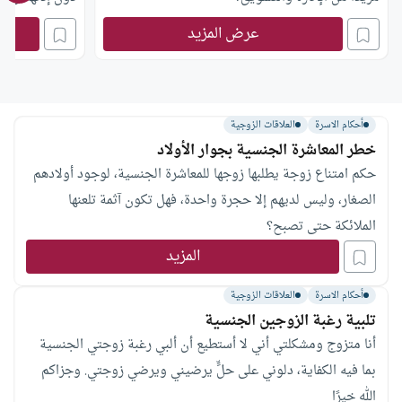
فيه من موافقته
عرض المزيد
تعالى- رئيس لجن
من أهم مقاصد
أحكام الاسرة
العلاقات الزوجية
خطر المعاشرة الجنسية بجوار الأولاد
حكم امتناع زوجة يطلبها زوجها للمعاشرة الجنسية، لوجود أولادهم
الصغار، وليس لديهم إلا حجرة واحدة، فهل تكون آثمة تلعنها
الملائكة حتى تصبح؟
المزيد
أحكام الاسرة
العلاقات الزوجية
تلبية رغبة الزوجين الجنسية
أنا متزوج ومشكلتي أني لا أستطيع أن ألبي رغبة زوجتي الجنسية
بما فيه الكفاية، دلوني على حلٍّ يرضيني ويرضي زوجتي. وجزاكم
الله خيرًا