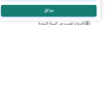
الأكثر قراءة
موافق
أدعية من السنة النبوية
1
الدعاء للميت من السنة النبوية
2
كيف ينفي النظم القرآني تحريف قصة أصحاب الفيل؟
3
شهادة للتاريخ.. المرواني يحكي قصة “إسلام أون لاين” مع
4
التربية الأسرية وبناء الاستقلال .. كيف ندعم أبناءنا د
5
اشترك في قائمتنا 
انضم إلينا وكن أول من يعرف