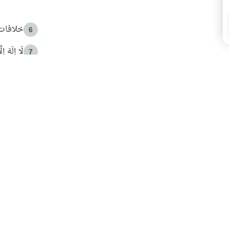
خلافات 
6
لَا إِلَهَ إ
7
الهدي ا
8
 الأمير الوالد والشيخ القرضاوي
فضل الا
9
ون مصادرة حقهم في التجربة؟
محاولة 
10
البريدية ليصلك كل جديد
 عن آخر التحديثات والمحتوى المميز