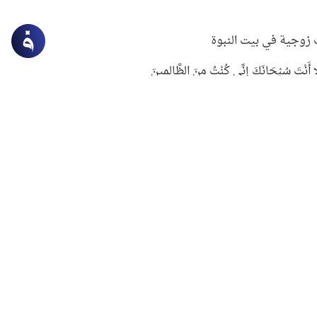
زوجية في بيت النبوة
ِلَّا أَنْتَ سُبْحَانَكَ إِنِّي كُنْتُ مِنَ الظَّالِمِينَ
لنبوي في التعامل مع حر الصيف
ستغفار
سرقة جابر بن حيان