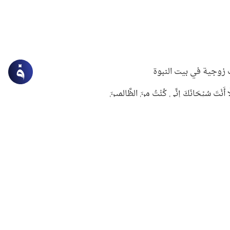
زوجية في بيت النبوة
ِلَّا أَنْتَ سُبْحَانَكَ إِنِّي كُنْتُ مِنَ الظَّالِمِينَ
لنبوي في التعامل مع حر الصيف
ستغفار
سرقة جابر بن حيان