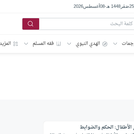
25
صَفَر
1448 هـ
-
08
أغسطس
2026
جمات
الهدي النبوي
فقه المسلم
المزيد
الأطفال: الحكم والضوابط