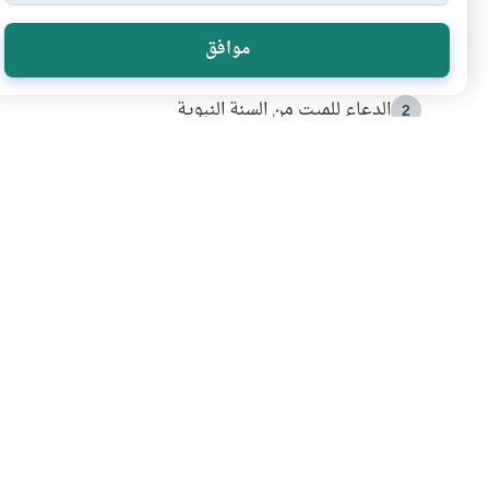
الأكثر قراءة
موافق
أدعية من السنة النبوية
1
الدعاء للميت من السنة النبوية
2
كيف ينفي النظم القرآني تحريف قصة أصحاب الفيل؟
3
شهادة للتاريخ.. المرواني يحكي قصة “إسلام أون لاين” مع
4
التربية الأسرية وبناء الاستقلال .. كيف ندعم أبناءنا د
5
اشترك في قائمتنا 
انضم إلينا وكن أول من يعرف