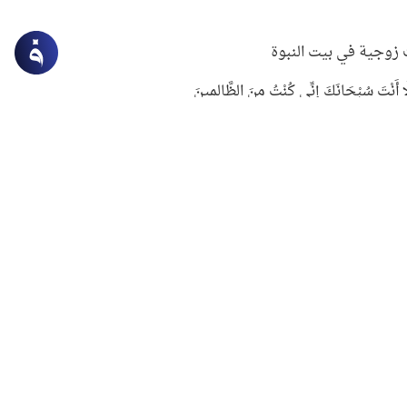
زوجية في بيت النبوة
ِلَّا أَنْتَ سُبْحَانَكَ إِنِّي كُنْتُ مِنَ الظَّالِمِينَ
لنبوي في التعامل مع حر الصيف
ستغفار
سرقة جابر بن حيان