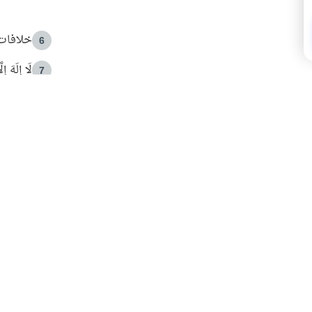
خلافات 
6
لَا إِلَهَ إ
7
الهدي ا
8
 الأمير الوالد والشيخ القرضاوي
فضل الا
9
ون مصادرة حقهم في التجربة؟
محاولة 
10
البريدية ليصلك كل جديد
 عن آخر التحديثات والمحتوى المميز