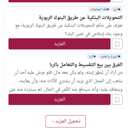
الربا
فقه المعاملات
التحويلات البنكية عن طريق البنوك الربوية
تعرف على حكم التحويلات البنكية عن طريق البنوك الربوية، مع
وجود بنك إسلامي في نفس البلد؟
المزيد
البيوع والعقود
الربا
الفرق بين بيع التقسيط والتعامل بالربا
من أراد أن يُجهّز إبنته، ولم يكن معه مال، فلو عرض عليه أحد أن
يذهب إلى المحل الذي يريد أن يشتري الأثاث منه، وأن يعاينه،
ويتعاقد عليه؛ وأنه سيدفع عنه الثَّمَن في الحال، ثم يسترده منه على
أقساط، على أن يضاف إلى الثمن المدفوع 15%. فهل هذا التصرف
المزيد
جائز شرعا؟
تحميل المزيد