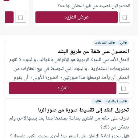
المشتركين نصيبه من غير الحلال لوالده؟
عرض المزيد
الربا
فقه المعاملات
الحصول على شقة عن طريق البنك
العمل الأساسي للبنوك الربوية هو الإقراض بالفوائد ، والبنوك لا تقوم
بمشروعات استثمارية ، والبنوك التي تتوسط في بيع العقارات من
الممكن أن يأخذ توسطها هذا صورتين :- الصورة الأولى :- أن يقوم
البنك بإقراض من يريد شراء العقار بثمن العقار بضمان العقار ذاته
المزيد
مقابل فائدة ربوية ، ويتم تحويل هذا القرض للجهة صاحبة إنشاء
البيوع والعقود
الربا
تحويل النقد إلى تقسيط صورة من صور الربا
تعرف على حكم من اشترى بضاعة يسددها نقدا بعد ببيعها لآخر، ولم
يتمكن من ذلك؟
فهل يجوز إعادة الاتفاق على السعر مرة أخرى بحيث يكون مقسطا ؟