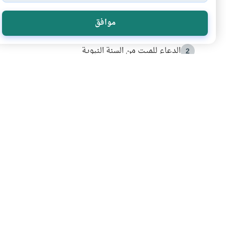
الأكثر قراءة
موافق
أدعية من السنة النبوية
1
الدعاء للميت من السنة النبوية
2
كيف ينفي النظم القرآني تحريف قصة أصحاب الفيل؟
3
شهادة للتاريخ.. المرواني يحكي قصة “إسلام أون لاين” مع
4
التربية الأسرية وبناء الاستقلال .. كيف ندعم أبناءنا د
5
اشترك في قائمتنا 
انضم إلينا وكن أول من يعرف