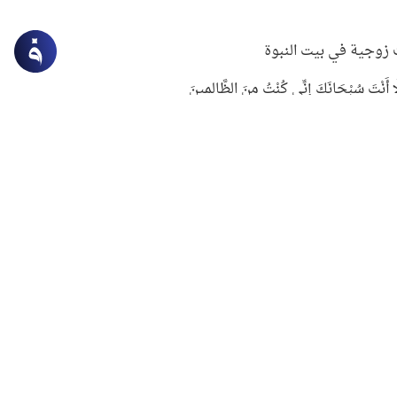
زوجية في بيت النبوة
ِلَّا أَنْتَ سُبْحَانَكَ إِنِّي كُنْتُ مِنَ الظَّالِمِينَ
لنبوي في التعامل مع حر الصيف
ستغفار
سرقة جابر بن حيان