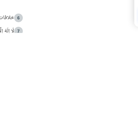
خلافات 
6
لَا إِلَهَ إ
7
الهدي ا
8
 الأمير الوالد والشيخ القرضاوي
فضل الا
9
ون مصادرة حقهم في التجربة؟
محاولة 
10
البريدية ليصلك كل جديد
 عن آخر التحديثات والمحتوى المميز