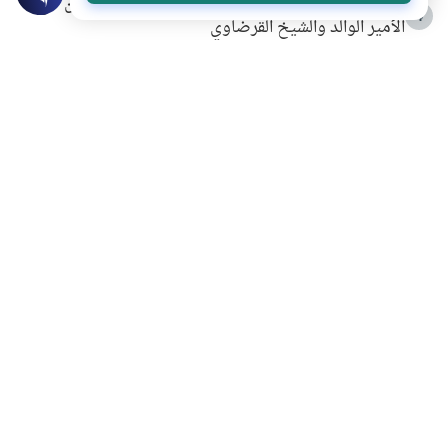
شهادة للتاريخ.. المرواني يحكي قصة “إسلام أون لاين” مع
4
الأمير الوالد والشيخ القرضاوي
التربية الأسرية وبناء الاستقلال .. كيف ندعم أبناءنا دون
5
مصادرة حقهم في التجربة؟
خلافات زوجية في بيت النبوة
6
لَا إِلَهَ إِلَّا أَنْتَ سُبْحَانَكَ إِنِّي كُنْتُ مِنَ الظَّالِمِينَ
7
الهدي النبوي في التعامل مع حر الصيف
8
فضل الاستغفار
9
محاولة سرقة جابر بن حيان
10
اشترك في قائمتنا البريدية ليصلك كل جديد