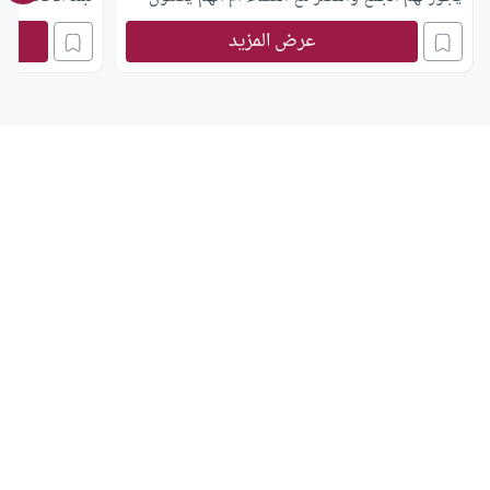
المغرب وعندما يصلون مكان إقامتهم يصلون العشاء؟
عرض المزيد
وهل يشترط مسافة معينة لجواز الجمع والقصر؟