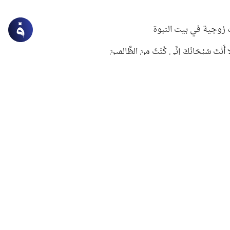
زوجية في بيت النبوة
ِلَّا أَنْتَ سُبْحَانَكَ إِنِّي كُنْتُ مِنَ الظَّالِمِينَ
لنبوي في التعامل مع حر الصيف
ستغفار
سرقة جابر بن حيان