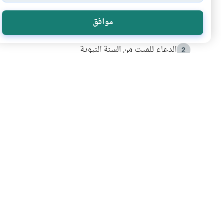
الأكثر قراءة
موافق
أدعية من السنة النبوية
1
الدعاء للميت من السنة النبوية
2
كيف ينفي النظم القرآني تحريف قصة أصحاب الفيل؟
3
شهادة للتاريخ.. المرواني يحكي قصة “إسلام أون لاين” مع
4
التربية الأسرية وبناء الاستقلال .. كيف ندعم أبناءنا د
5
اشترك في قائمتنا 
انضم إلينا وكن أول من يعرف