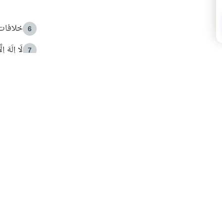
خلافات 
6
لَا إِلَهَ إ
7
الهدي ا
8
 الأمير الوالد والشيخ القرضاوي
فضل الا
9
ون مصادرة حقهم في التجربة؟
محاولة 
10
البريدية ليصلك كل جديد
 عن آخر التحديثات والمحتوى المميز