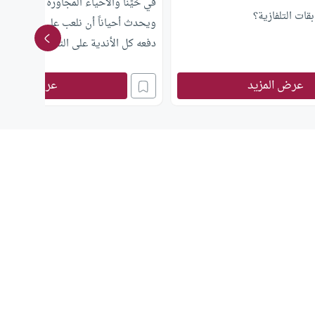
في حَيِّنا والأحياء المجاورة عدة نوادٍ ل
ات التلفازية؟
ويحدث أحياناً أن نلعب على مبلغ من ا
دفعه كل الأندية على التساوي، والفريق
النهاية يأخذ هذا المال. فهل هذا جائز ش
عرض المزيد
الإفادة.
عرض المزيد