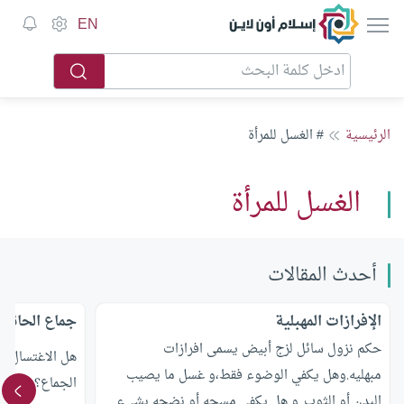
إسلام أون لاين
EN
الرئيسية
# الغسل للمرأة
الغسل للمرأة
أحدث المقالات
الإفرازات المهبلية
جماع الحائض
حكم نزول سائل لزج أبيض يسمى افرازات
هل الاغتسال ب
مبهليه.وهل يكفي الوضوء فقط،و غسل ما يصيب
الجماع؟وما هو
البدن أو الثوب..و هل يكفي مسحه أو نضحه بشيء