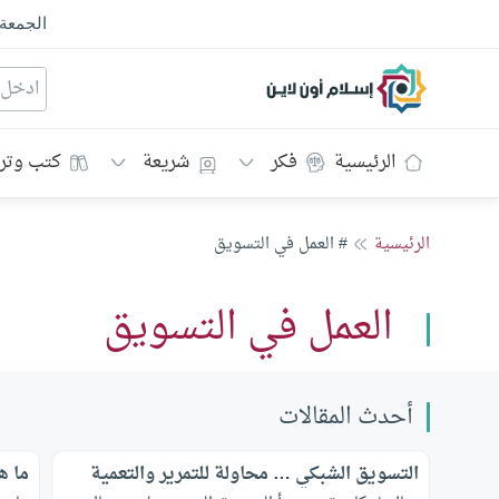
الجمعة
إسلام أون لاين
الرئيسية
فكر
شريعة
كتب وتر
الرئيسية
# العمل في التسويق
العمل في التسويق
أحدث المقالات
التسويق الشبكي … محاولة للتمرير والتعمية
ما ه