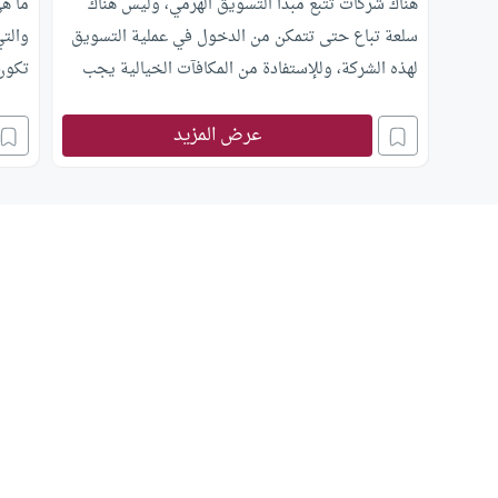
هناك شركات تتبع مبدأ التسويق الهرمي، وليس هناك
ما هي
سلعة تباع حتى تتمكن من الدخول في عملية التسويق
والتي
لهذه الشركة، وللإستفادة من المكافآت الخيالية يجب
تكون
أن تقوم بوضع وديعة في البنك مقدارها 50 دولارا مثلا
عرض المزيد
بدون فوائد، ولمدة أقلها 6 شهور ومن ثم بإمكانك جلب
عملاء آخرين لهذا البنك عن طريقك.
حيث تقوم الشركة بمكافأتك بمبلغ 5 دولارات عن كل
شخص مباشر أو غير مباشر تجلبه للاستثمار بها،
ويشترط تنظيم الشبكة على شكل 3*3 عن اليمين وعن
الشمال أي 30 دولار عن كل 6 أشخاص، فما الحكم
الشرعي؟