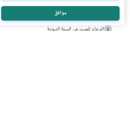
الأكثر قراءة
موافق
أدعية من السنة النبوية
1
الدعاء للميت من السنة النبوية
2
كيف ينفي النظم القرآني تحريف قصة أصحاب الفيل؟
3
شهادة للتاريخ.. المرواني يحكي قصة “إسلام أون لاين” مع
4
التربية الأسرية وبناء الاستقلال .. كيف ندعم أبناءنا د
5
اشترك في قائمتنا 
انضم إلينا وكن أول من يعرف