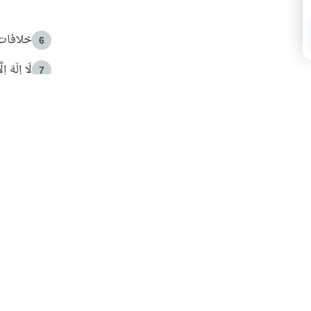
خلافات 
6
لَا إِلَهَ إ
7
الهدي ا
8
 الأمير الوالد والشيخ القرضاوي
فضل الا
9
ون مصادرة حقهم في التجربة؟
محاولة 
10
البريدية ليصلك كل جديد
 عن آخر التحديثات والمحتوى المميز