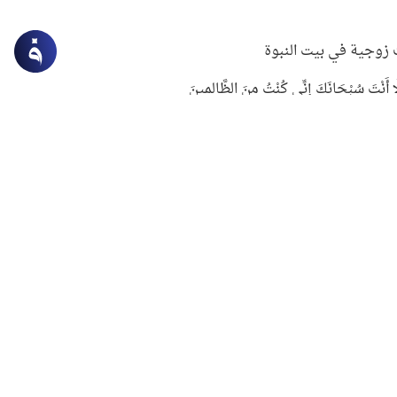
زوجية في بيت النبوة
ِلَّا أَنْتَ سُبْحَانَكَ إِنِّي كُنْتُ مِنَ الظَّالِمِينَ
لنبوي في التعامل مع حر الصيف
ستغفار
سرقة جابر بن حيان