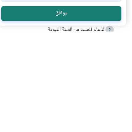
الأكثر قراءة
موافق
أدعية من السنة النبوية
1
الدعاء للميت من السنة النبوية
2
كيف ينفي النظم القرآني تحريف قصة أصحاب الفيل؟
3
شهادة للتاريخ.. المرواني يحكي قصة “إسلام أون لاين” مع
4
التربية الأسرية وبناء الاستقلال .. كيف ندعم أبناءنا د
5
اشترك في قائمتنا 
انضم إلينا وكن أول من يعرف