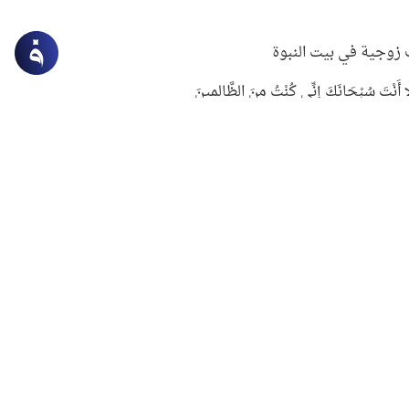
زوجية في بيت النبوة
ِلَّا أَنْتَ سُبْحَانَكَ إِنِّي كُنْتُ مِنَ الظَّالِمِينَ
لنبوي في التعامل مع حر الصيف
ستغفار
سرقة جابر بن حيان