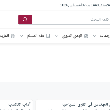
24
صَفَر
1448 هـ
-
07
أغسطس
2026
جمات
الهدي النبوي
فقه المسلم
المزيد
المهندس في القرى السياحية
آداب التكسب