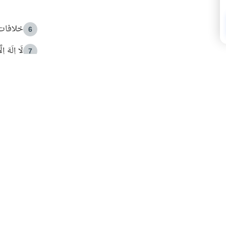
خلافات 
6
لَا إِلَهَ إ
7
الهدي ا
8
 الأمير الوالد والشيخ القرضاوي
فضل الا
9
ون مصادرة حقهم في التجربة؟
محاولة 
10
البريدية ليصلك كل جديد
 عن آخر التحديثات والمحتوى المميز