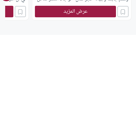
هَذَا الْحَجَر لَجَاءَ الْيُسْر حَتَّى يَدْخُل عَلَيْهِ فَيُخْرِجهُ ”
عرض المزيد
فَأَنْزَلَ اللَّه عَزَّ وَجَلَّ ” فَإِنَّ مَعَ الْعُسْر يُسْرًا إِنَّ مَعَ الْعُسْر
يُسْرًا” ُ