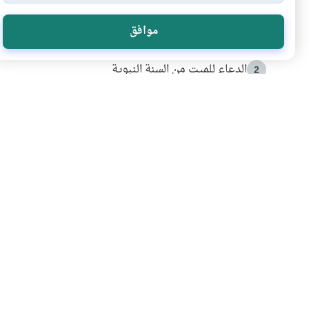
الأكثر قراءة
موافق
أدعية من السنة النبوية
1
الدعاء للميت من السنة النبوية
2
كيف ينفي النظم القرآني تحريف قصة أصحاب الفيل؟
3
شهادة للتاريخ.. المرواني يحكي قصة “إسلام أون لاين” مع
4
التربية الأسرية وبناء الاستقلال .. كيف ندعم أبناءنا د
5
اشترك في قائمتنا 
انضم إلينا وكن أول من يعرف