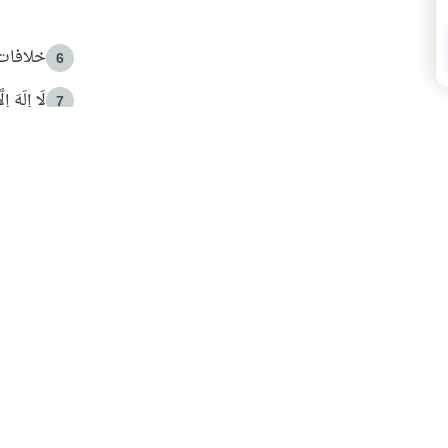
خلافات 
6
لَا إِلَهَ إ
7
الهدي ا
8
 الأمير الوالد والشيخ القرضاوي
فضل الا
9
ون مصادرة حقهم في التجربة؟
محاولة 
10
البريدية ليصلك كل جديد
 عن آخر التحديثات والمحتوى المميز