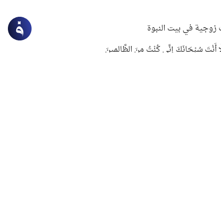
زوجية في بيت النبوة
ِلَّا أَنْتَ سُبْحَانَكَ إِنِّي كُنْتُ مِنَ الظَّالِمِينَ
لنبوي في التعامل مع حر الصيف
ستغفار
سرقة جابر بن حيان