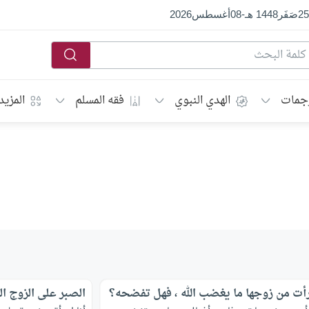
25
صَفَر
1448 هـ
-
08
أغسطس
2026
جمات
الهدي النبوي
فقه المسلم
المزيد
رأت من زوجها ما يغضب الله ، فهل تفضحه؟
الصبر على الزوج ا