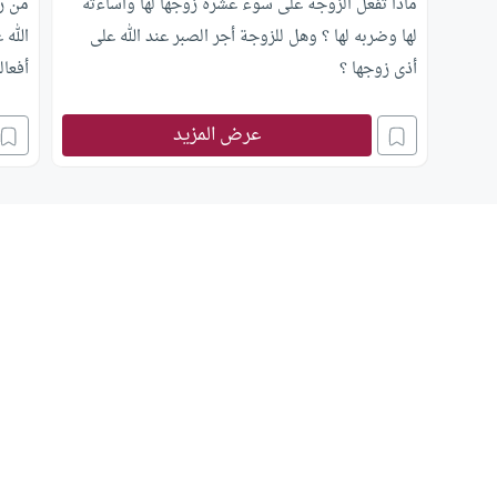
ماذا تفعل الزوجة على سوء عشرة زوجها لها واساءته
من ر
لها وضربه لها ؟ وهل للزوجة أجر الصبر عند الله على
الله
أذى زوجها ؟
أفعال
عرض المزيد