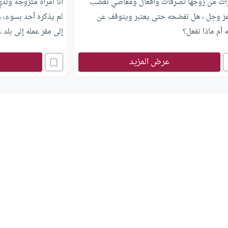
أت من زوجها تصرفات وأفعال ومعاصي تغضب
أنا امرأة متزوجة ولد
 عز وجل ، هل تفضحه حتى يعتبر ويتوقف عن
لم يذكره أحد بسوء، و
ه أم ماذا تفعل؟
إلى مقر عمله إلى بلد
ويسهر في المراقص الل
عرض المزيد
الزنى، وليس هذا فحس
فيشتمني أمام العمال
سماحتكم أن ترشدونني 
وخصوصًا أننا نعيش في
وجزاكم الله خيرًا.