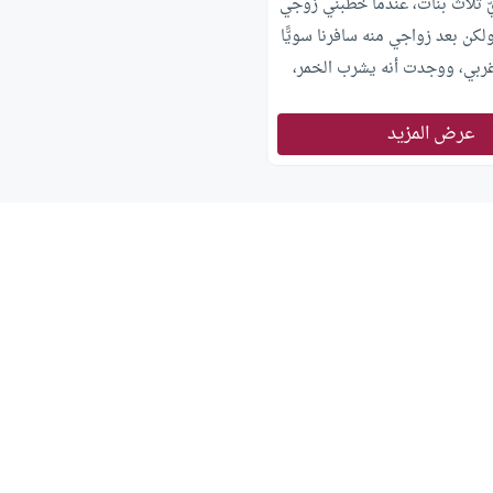
يّ ثلاث بنات، عندما خطبني زوجي
لكن بعد زواجي منه سافرنا سويًّا
 غربي، ووجدت أنه يشرب الخمر،
يلية، حتى أنه أنجب فتاة من
عرض المزيد
ب، فأنا أساعده في عمله
 ويصرخ بوجهي.. أريد من
إلى ما فيه الخير لي ولأولادي،
 بلد أجنبي والفساد فيه كثير،