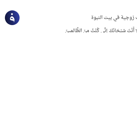
زوجية في بيت النبوة
ِلَّا أَنْتَ سُبْحَانَكَ إِنِّي كُنْتُ مِنَ الظَّالِمِينَ
لنبوي في التعامل مع حر الصيف
ستغفار
سرقة جابر بن حيان