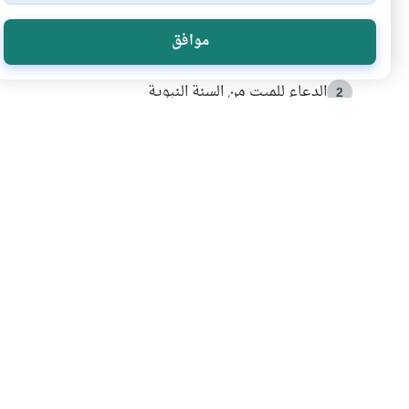
الأكثر قراءة
موافق
أدعية من السنة النبوية
1
الدعاء للميت من السنة النبوية
2
كيف ينفي النظم القرآني تحريف قصة أصحاب الفيل؟
3
شهادة للتاريخ.. المرواني يحكي قصة “إسلام أون لاين” مع
4
التربية الأسرية وبناء الاستقلال .. كيف ندعم أبناءنا د
5
اشترك في قائمتنا 
انضم إلينا وكن أول من يعرف