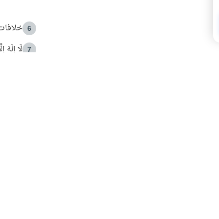
خلافات 
6
لَا إِلَهَ إ
7
الهدي ا
8
 الأمير الوالد والشيخ القرضاوي
فضل الا
9
ون مصادرة حقهم في التجربة؟
محاولة 
10
البريدية ليصلك كل جديد
 عن آخر التحديثات والمحتوى المميز