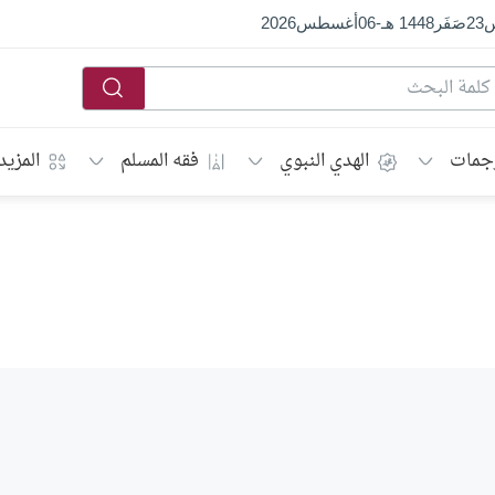
س
23
صَفَر
1448 هـ
-
06
أغسطس
2026
جمات
الهدي النبوي
فقه المسلم
المزيد