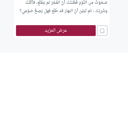
صَحَوْتُ من النَّوْمِ فَظَنَنْتُ أنَّ الفَجْرَ لم يَطْلُع، فأَكَلْتُ
وشَرِبْتُ ، ثم تَبَيَّنَ أنَّ النهار قد طَلَع فهل يَصِحُّ صَوْمِي؟
عرض المزيد