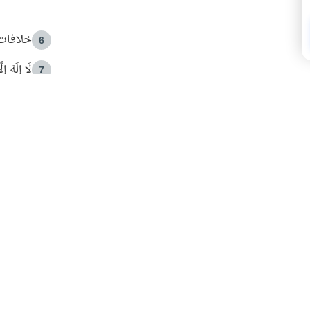
خلافات 
6
لَا إِلَهَ إ
7
الهدي ا
8
 الأمير الوالد والشيخ القرضاوي
فضل الا
9
ون مصادرة حقهم في التجربة؟
محاولة 
10
البريدية ليصلك كل جديد
 عن آخر التحديثات والمحتوى المميز