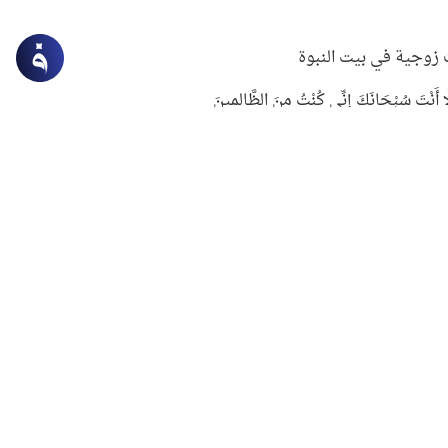
زوجية في بيت النبوة
ِلَّا أَنْتَ سُبْحَانَكَ إِنِّي كُنْتُ مِنَ الظَّالِمِينَ
لنبوي في التعامل مع حر الصيف
ستغفار
سرقة جابر بن حيان