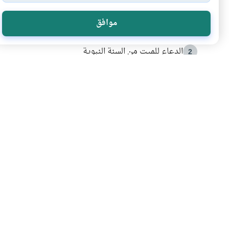
الأكثر قراءة
موافق
أدعية من السنة النبوية
1
الدعاء للميت من السنة النبوية
2
كيف ينفي النظم القرآني تحريف قصة أصحاب الفيل؟
3
شهادة للتاريخ.. المرواني يحكي قصة “إسلام أون لاين” مع
4
التربية الأسرية وبناء الاستقلال .. كيف ندعم أبناءنا د
5
اشترك في قائمتنا 
انضم إلينا وكن أول من يعرف