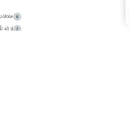
خلافات 
6
لَا إِلَهَ إ
7
الهدي ا
8
 الأمير الوالد والشيخ القرضاوي
فضل الا
9
ون مصادرة حقهم في التجربة؟
محاولة 
10
البريدية ليصلك كل جديد
 عن آخر التحديثات والمحتوى المميز