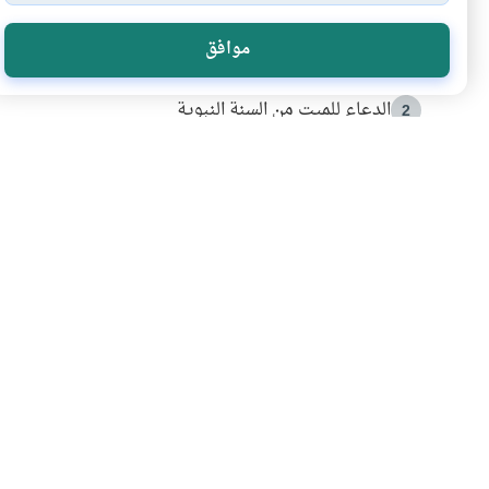
الأكثر قراءة
موافق
أدعية من السنة النبوية
1
الدعاء للميت من السنة النبوية
2
كيف ينفي النظم القرآني تحريف قصة أصحاب الفيل؟
3
شهادة للتاريخ.. المرواني يحكي قصة “إسلام أون لاين” مع
4
التربية الأسرية وبناء الاستقلال .. كيف ندعم أبناءنا د
5
اشترك في قائمتنا 
انضم إلينا وكن أول من يعرف