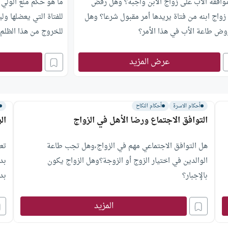
وافقة الأب على زواج الابن واجبة؟ وهل رفض
ما هو حكم منع الولي 
زواج ابنه من فتاة يريدها أمر مقبول شرعا؟ وهل
للفتاة التي يعضلها ولي
روض طاعة الأب في هذا الأمر؟
للخروج من هذا الظلم
هي حدود طاعة الوالدين في الزواج؟
عرض المزيد
أحكام الاسرة
أحكام النكاح
التوافق الاجتماع ورضا الأهل في الزواج
ال
هل التوافق الاجتماعي مهم في الزواج،وهل تجب طاعة
تع
الوالدين في اختيار الزوج أو الزوجة؟وهل الزواج يكون
بد
بالإجبار؟
بد
المزيد