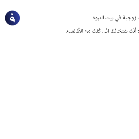
زوجية في بيت النبوة
ِلَّا أَنْتَ سُبْحَانَكَ إِنِّي كُنْتُ مِنَ الظَّالِمِينَ
لنبوي في التعامل مع حر الصيف
ستغفار
سرقة جابر بن حيان