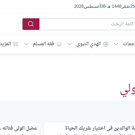
25
صَفَر
1448 هـ
-
08
أغسطس
2026
جمات
الهدي النبوي
فقه المسلم
المزيد
ولي
 الوالدين في اختيار شريك الحياة
عضل الولي فتاته ع