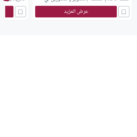
كتابنا (الحلال والحرام في الإسلام) ورجحنا في ضوء
عرض المزيد
الأدلة الشرعية ما ذهب إليه بعض فقهاء السلف: أن
المحرم من الصور هو ما كان له ظل، أي ما كان
مجسّمًا، وهو الذي نسميه بلغة العصر (التماثيل)