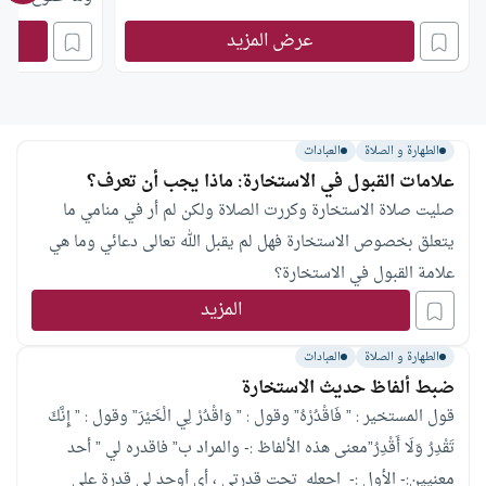
عرض المزيد
الطهارة و الصلاة
العبادات
علامات القبول في الاستخارة: ماذا يجب أن تعرف؟
صليت صلاة الاستخارة وكررت الصلاة ولكن لم أر في منامي ما
يتعلق بخصوص الاستخارة فهل لم يقبل الله تعالى دعائي وما هي
علامة القبول في الاستخارة؟
المزيد
الطهارة و الصلاة
العبادات
ضبط ألفاظ حديث الاستخارة
قول المستخير : ” فَاقْدُرْهُ” وقول : ” وَاقْدُرْ لِي الْخَيْرَ” وقول : ” إِنَّكَ
تَقْدِرُ وَلَا أَقْدِرُ”معنى هذه الألفاظ :- والمراد ب” فاقدره لي ” أحد
معنيين:- الأول :- اجعله تحت قدرتي ، أي أوجد لي قدرة على