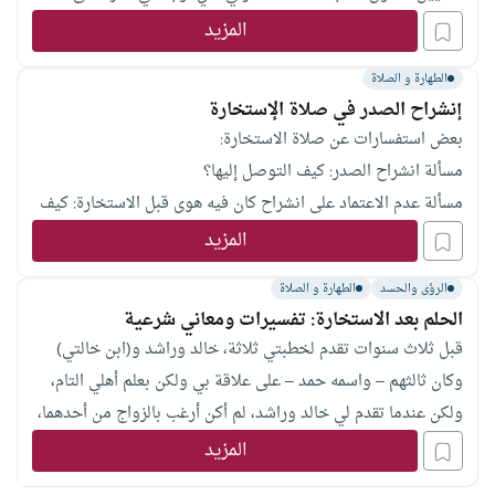
تحصيله. الثاني : اجعله من قدري ونصيبي، والمراد يسره لي ؛ لأن
المزيد
الله قد فرغ من
الطهارة و الصلاة
إنشراح الصدر في صلاة الإستخارة
بعض استفسارات عن صلاة الاستخارة:
مسألة انشراح الصدر: كيف التوصل إليها؟
مسألة عدم الاعتماد على انشراح كان فيه هوى قبل الاستخارة: كيف
يعرف أن الذي اختاره ليس فيه هوى وخاصة عندما يكون الهدف من
المزيد
الصلاة هو مشروع زواج مثلا؟
الرؤى والحسد
الطهارة و الصلاة
ما معنى أن يترك اختياره رأسا وإلا فلا يكون مستخيرا لله؟
الحلم بعد الاستخارة: تفسيرات ومعاني شرعية
أحيانا يشعر أنه استقر على أمر معين وبعد فترة يعاوده الرأي الآخر..
قبل ثلاث سنوات تقدم لخطبتي ثلاثة، خالد وراشد و(ابن خالتي)
فما الحل؟
وكان ثالثهم – واسمه حمد – على علاقة بي ولكن بعلم أهلي التام،
عدم التوصل إلى نتيجة والاستقرار على حل.. ما أسبابه وطرق
ولكن عندما تقدم لي خالد وراشد، لم أكن أرغب بالزواج من أحدهما،
علاجه؟ وهل ذلك قد يكون بسبب معاص يرتكبها المستخير.. نرجو
ولكني صليت صلاة استخارة في أمر كل منهما. فشعرت بضيق شديد
المزيد
الإفادة وجزاكم الله خيرا.
ولم أتوقف عن البكاء لمدة يومين، ورفضتهما بشدة. وبعدها صليت