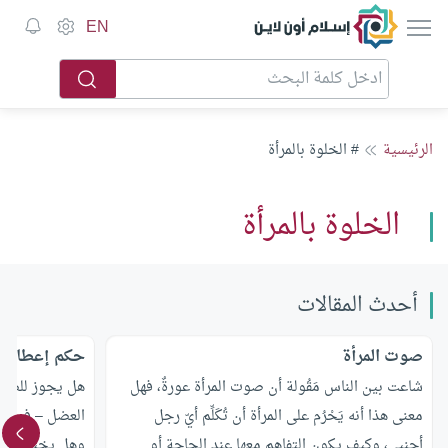
إسلام أون لاين
EN
الرئيسية
# الخلوة بالمرأة
الخلوة بالمرأة
أحدث المقالات
صوت المرأة
حكم إعطاء ا
شاعت بين الناس مَقُولة أن صوت المرأة عورةٌ، فهل
هل يجوز للصيد
معنى هذا أنه يَحْرُم على المرأة أن تُكَلِّم أيّ رجل
العضل – في ال
أجنبي، وكيف يكون التفاهم معها عند الحاجة أو
وهل يختلف الح