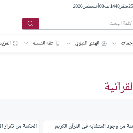
25
صَفَر
1448 هـ
-
08
أغسطس
2026
جمات
الهدي النبوي
فقه المسلم
المزيد
قرآنية
مة من وجود المتشابه في القرآن الكريم
الحكمة من تكرار ا