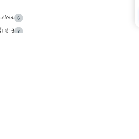
خلافات 
6
لَا إِلَهَ إ
7
الهدي ا
8
 الأمير الوالد والشيخ القرضاوي
فضل الا
9
ون مصادرة حقهم في التجربة؟
محاولة 
10
البريدية ليصلك كل جديد
 عن آخر التحديثات والمحتوى المميز