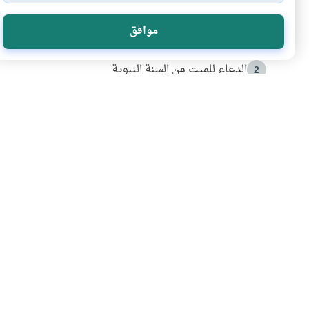
الأكثر قراءة
موافق
أدعية من السنة النبوية
1
الدعاء للميت من السنة النبوية
2
كيف ينفي النظم القرآني تحريف قصة أصحاب الفيل؟
3
شهادة للتاريخ.. المرواني يحكي قصة “إسلام أون لاين” مع
4
التربية الأسرية وبناء الاستقلال .. كيف ندعم أبناءنا د
5
اشترك في قائمتنا 
انضم إلينا وكن أول من يعرف