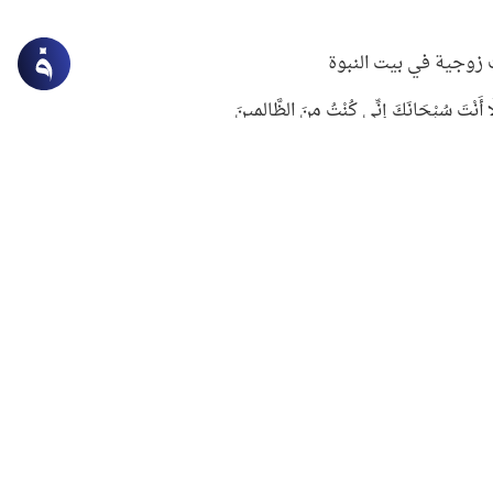
زوجية في بيت النبوة
ِلَّا أَنْتَ سُبْحَانَكَ إِنِّي كُنْتُ مِنَ الظَّالِمِينَ
لنبوي في التعامل مع حر الصيف
ستغفار
سرقة جابر بن حيان