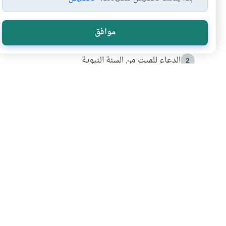
الأكثر قراءة
موافق
أدعية من السنة النبوية
1
الدعاء للميت من السنة النبوية
2
كيف ينفي النظم القرآني تحريف قصة أصحاب الفيل؟
3
شهادة للتاريخ.. المرواني يحكي قصة “إسلام أون لاين” مع
4
التربية الأسرية وبناء الاستقلال .. كيف ندعم أبناءنا د
5
اشترك في قائمتنا 