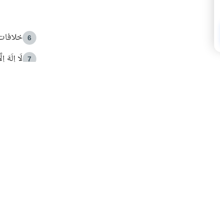
خلافات 
6
لَا إِلَهَ إ
7
الهدي ا
8
 الأمير الوالد والشيخ القرضاوي
فضل الا
9
ون مصادرة حقهم في التجربة؟
محاولة 
10
البريدية ليصلك كل جديد