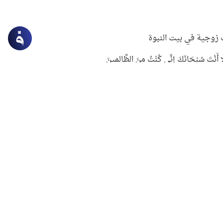
زوجية في بيت النبوة
ِلَّا أَنْتَ سُبْحَانَكَ إِنِّي كُنْتُ مِنَ الظَّالِمِينَ
لنبوي في التعامل مع حر الصيف
ستغفار
سرقة جابر بن حيان