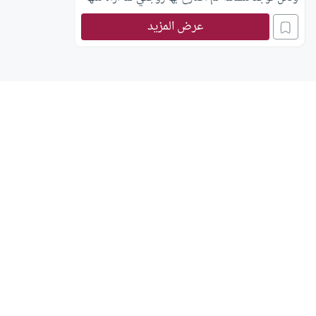
من نبل الأخلاق والطباع ومشكلتي تكمن في عزوفها
عرض المزيد
عن الجنس فقل أن تتوافق معي عند حاجتي إلى هذا
الأمر ، وأجد في نفسي رغبة شديدة إلى هذا الأمر فهل
يجوز لي أن أتزوج بأخرى في هذه الحالة مع العلم
أنني ميسور ماديا والحمد لله ولكن كما ذكرت زوجتي
لا أعتب عليها في خلق أو دين فهل يجوز لي الزواج
بأخرى والحالة هذه؟