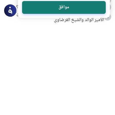
الدعاء للميت من السنة النبوية
كيف ينفي النظم القرآني تحريف قصة أصحاب الفيل؟
موافق
3
شهادة للتاريخ.. المرواني يحكي قصة “إسلام أون لاين” مع
4
الأمير الوالد والشيخ القرضاوي
التربية الأسرية وبناء الاستقلال .. كيف ندعم أبناءنا دون
5
مصادرة حقهم في التجربة؟
خلافات زوجية في بيت النبوة
6
لَا إِلَهَ إِلَّا أَنْتَ سُبْحَانَكَ إِنِّي كُنْتُ مِنَ الظَّالِمِينَ
7
الهدي النبوي في التعامل مع حر الصيف
8
فضل الاستغفار
9
محاولة سرقة جابر بن حيان
10
اشترك في قائمتنا البريدية ليصلك كل جديد