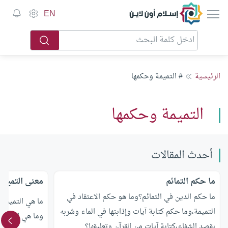
إسلام أون لاين
EN
الرئيسية
# التميمة وحكمها
التميمة وحكمها
أحدث المقالات
ما حكم التمائم
معنى التميمة
ما حكم الدين في التمائم؟وما هو حكم الاعتقاد في
ما هي التميمة 
التميمة،وما حكم كتابة آيات وإذابتها في الماء وشربه
وما هي الأحجي
بقصد الشفاء،كتابة آيات من القرآن وتعليقها؟