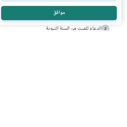
الأكثر قراءة
موافق
أدعية من السنة النبوية
1
الدعاء للميت من السنة النبوية
2
كيف ينفي النظم القرآني تحريف قصة أصحاب الفيل؟
3
شهادة للتاريخ.. المرواني يحكي قصة “إسلام أون لاين” مع
4
التربية الأسرية وبناء الاستقلال .. كيف ندعم أبناءنا د
5
اشترك في قائمتنا 
انضم إلينا وكن أول من يعرف