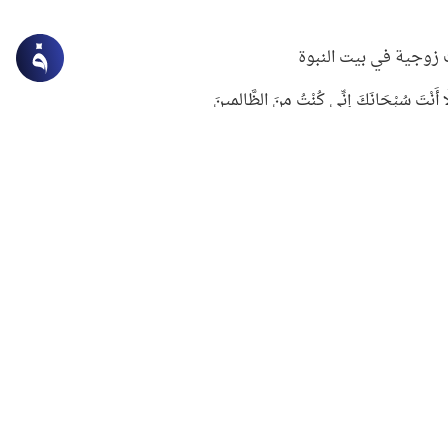
زوجية في بيت النبوة
ِلَّا أَنْتَ سُبْحَانَكَ إِنِّي كُنْتُ مِنَ الظَّالِمِينَ
لنبوي في التعامل مع حر الصيف
ستغفار
سرقة جابر بن حيان