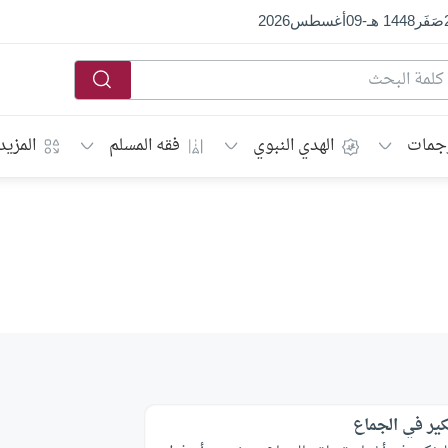
صَفَر
1448 هـ
-
09
أغسطس
2026
جمات
الهدي النبوي
فقه المسلم
المزيد
كير في الجماع