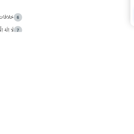
خلافات 
6
لَا إِلَهَ إ
7
الهدي ا
8
 الأمير الوالد والشيخ القرضاوي
فضل الا
9
ون مصادرة حقهم في التجربة؟
محاولة 
10
البريدية ليصلك كل جديد
 عن آخر التحديثات والمحتوى المميز