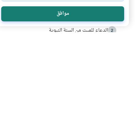
الأكثر قراءة
موافق
أدعية من السنة النبوية
1
الدعاء للميت من السنة النبوية
2
كيف ينفي النظم القرآني تحريف قصة أصحاب الفيل؟
3
شهادة للتاريخ.. المرواني يحكي قصة “إسلام أون لاين” مع
4
التربية الأسرية وبناء الاستقلال .. كيف ندعم أبناءنا د
5
اشترك في قائمتنا 
انضم إلينا وكن أول من يعرف