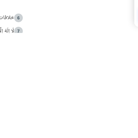
خلافات 
6
لَا إِلَهَ إ
7
الهدي ا
8
 الأمير الوالد والشيخ القرضاوي
فضل الا
9
ون مصادرة حقهم في التجربة؟
محاولة 
10
البريدية ليصلك كل جديد
 عن آخر التحديثات والمحتوى المميز