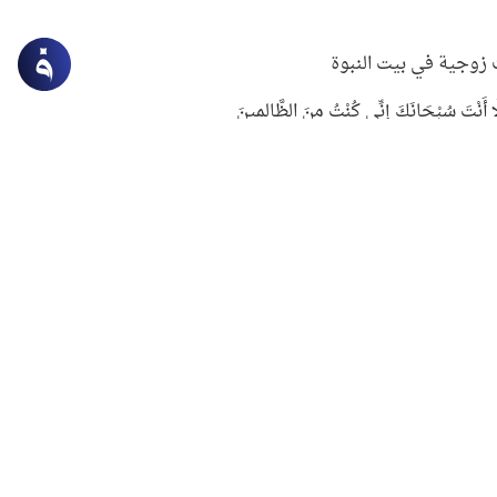
زوجية في بيت النبوة
ِلَّا أَنْتَ سُبْحَانَكَ إِنِّي كُنْتُ مِنَ الظَّالِمِينَ
لنبوي في التعامل مع حر الصيف
ستغفار
سرقة جابر بن حيان