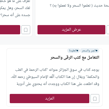
تعرف على ما هو حكم 
ة حديث ( تعلموا السحر ولا تعملوا به) ؟
لفك السحر، وهل يمكن 
جسده على أنه سحر؟
عرض المزيد
الجن والسحر
العقيدة
التعامل مع كتب الرقى والسحر
يوجد كتاب في سوق الجزائر عنوانه “كتاب الرحمة في الطب
والحكمة” ويقال: إن هذا الكتاب ألَّفه الإمام السيوطيّ رحمه الله،
وقد اطلعت على هذا الكتاب ووجدت أنه يحتوي على أدوية
لكثير من الأمراض: مثل الرُّقَى وأشياء أخرى غريبة، مثل أمور
المزيد
الجنّ والسحر، فهل يجوز شراء هذا الكتاب والعمل به أم هو
سحر مُحَرَّم ؟