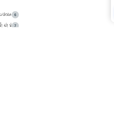
خلافات 
6
لَا إِلَهَ إ
7
الهدي ا
8
 الأمير الوالد والشيخ القرضاوي
فضل الا
9
ون مصادرة حقهم في التجربة؟
محاولة 
10
البريدية ليصلك كل جديد
 عن آخر التحديثات والمحتوى المميز