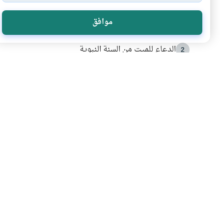
الأكثر قراءة
موافق
أدعية من السنة النبوية
1
الدعاء للميت من السنة النبوية
2
كيف ينفي النظم القرآني تحريف قصة أصحاب الفيل؟
3
شهادة للتاريخ.. المرواني يحكي قصة “إسلام أون لاين” مع
4
التربية الأسرية وبناء الاستقلال .. كيف ندعم أبناءنا د
5
اشترك في قائمتنا 
انضم إلينا وكن أول من يعرف