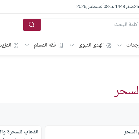
25
صَفَر
1448 هـ
-
08
أغسطس
2026
جمات
الهدي النبوي
فقه المسلم
المزيد
لسحر
 السحر
الذهاب للسحرة وال