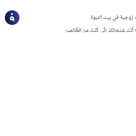
زوجية في بيت النبوة
ِلَّا أَنْتَ سُبْحَانَكَ إِنِّي كُنْتُ مِنَ الظَّالِمِينَ
لنبوي في التعامل مع حر الصيف
ستغفار
سرقة جابر بن حيان