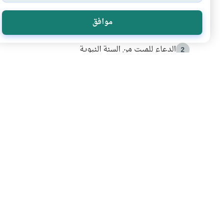
الأكثر قراءة
موافق
أدعية من السنة النبوية
1
الدعاء للميت من السنة النبوية
2
كيف ينفي النظم القرآني تحريف قصة أصحاب الفيل؟
3
شهادة للتاريخ.. المرواني يحكي قصة “إسلام أون لاين” مع
4
التربية الأسرية وبناء الاستقلال .. كيف ندعم أبناءنا د
5
اشترك في قائمتنا 
انضم إلينا وكن أول من يعرف