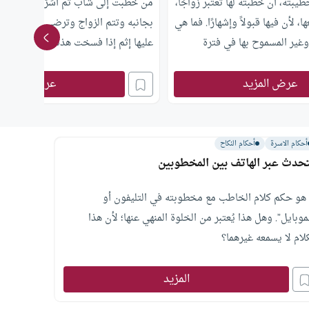
بته، أن خطبته لها تعتبر زواجًا،
من خُطبت إلى شاب ثم أسَرَّ لها أنه عقي
لأن فيها قبولاً وإشهارًا. فما هي
بجانبه وتتم الزواج وترضى بنصيبها أو 
وغير المسموح بها في فترة
عليها إثم إذا فسخت هذه الخطبة؟
عرض المزيد
عرض المزيد
أحكام الاسرة
أحكام النكاح
تحدث عبر الهاتف بين المخطوبين
 هو حكم كلام الخاطب مع مخطوبته في التليفون أو
موبايل”. وهل هذا يُعتبر من الخلوة المنهي عنها؛ لأن هذا
لام لا يسمعه غيرهما؟
المزيد