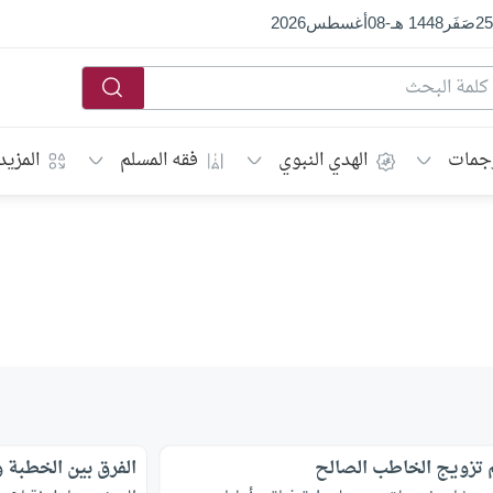
25
صَفَر
1448 هـ
-
08
أغسطس
2026
جمات
الهدي النبوي
فقه المسلم
المزيد
تزويج الخاطب الصالح
الفرق بين الخطبة و