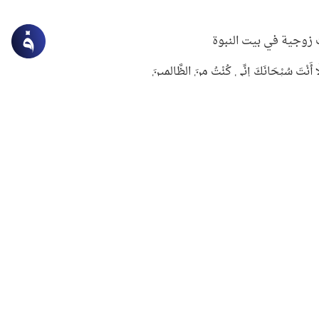
زوجية في بيت النبوة
ِلَّا أَنْتَ سُبْحَانَكَ إِنِّي كُنْتُ مِنَ الظَّالِمِينَ
لنبوي في التعامل مع حر الصيف
ستغفار
سرقة جابر بن حيان