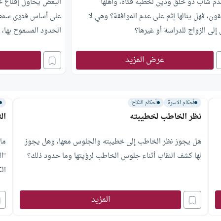
دم شاب ذو خلق ودين لخطبة فتاة، وأهلها
البعض يحاول إقناع خطي
ون، فهل ينالها إثم على عدم الموافقة؟ وهي لا
على أساس فتوى سمعها، 
إلى الزواج للدراسة أو غيرها؟
الحدود المسموح بها، 
الخطوبة؟
عرض المزيد
أحكام الاسرة
أحكام النكاح
نظر الخاطب لخطيبته
ال
هل يجوز نظر الخاطب إلى خطيبته والجلوس معها، وهل يجوز
ما
لها كشف النقاب أثناء جلوس الخاطب لرؤيتها وما حدود ذلك؟
“ال
الك
المزيد