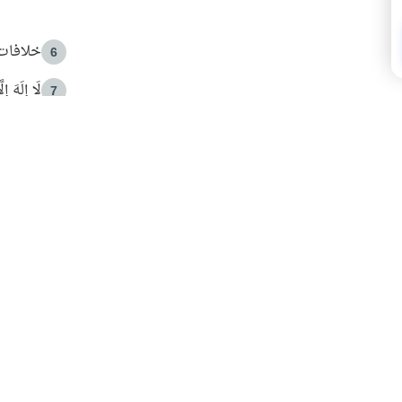
خلافات 
6
لَا إِلَهَ إ
7
الهدي ا
8
 الأمير الوالد والشيخ القرضاوي
فضل الا
9
ون مصادرة حقهم في التجربة؟
محاولة 
10
البريدية ليصلك كل جديد
 عن آخر التحديثات والمحتوى المميز