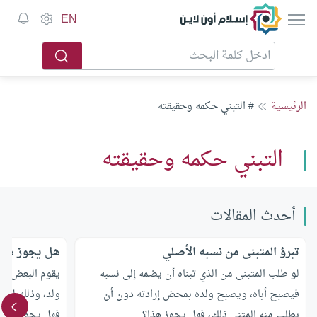
إسلام أون لاين
EN
الرئيسية
# التبني حكمه وحقيقته
التبني حكمه وحقيقته
أحدث المقالات
تبرؤ المتبنى من نسبه الأصلي
هل يجوز هبة 
لو طلب المتبنى من الذي تبناه أن يضمه إلى نسبه
يقوم البعض بأن
فيصبح أباه، ويصبح ولده بمحض إرادته دون أن
ولد، وذلك ليكو
يطلب منه المتني ذلك، فهل يجوز هذا؟
فهل يجوز ذلك؟