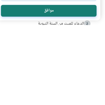
الأكثر قراءة
موافق
أدعية من السنة النبوية
1
الدعاء للميت من السنة النبوية
2
كيف ينفي النظم القرآني تحريف قصة أصحاب الفيل؟
3
شهادة للتاريخ.. المرواني يحكي قصة “إسلام أون لاين” مع
4
التربية الأسرية وبناء الاستقلال .. كيف ندعم أبناءنا د
5
اشترك في قائمتنا 
انضم إلينا وكن أول من يعرف