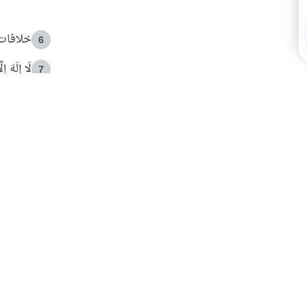
خلافات 
6
لَا إِلَهَ إ
7
الهدي ا
8
 الأمير الوالد والشيخ القرضاوي
فضل الا
9
ون مصادرة حقهم في التجربة؟
محاولة 
10
البريدية ليصلك كل جديد
 عن آخر التحديثات والمحتوى المميز