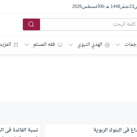
س
23
صَفَر
1448 هـ
-
06
أغسطس
2026
جمات
الهدي النبوي
فقه المسلم
المزيد
داع في البنوك الربوية
نسبة الفائدة في ال