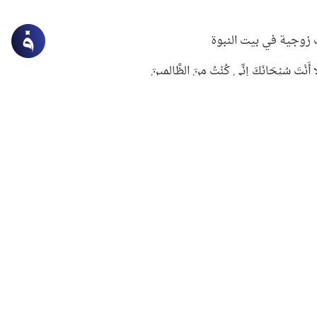
زوجية في بيت النبوة
ِلَّا أَنْتَ سُبْحَانَكَ إِنِّي كُنْتُ مِنَ الظَّالِمِينَ
لنبوي في التعامل مع حر الصيف
ستغفار
سرقة جابر بن حيان