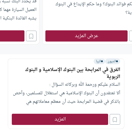
قد يحدد البنك نسبة ر
م فوائد البنوك؟ وما حكم الإيداع في البنوك
العميل السيارة مهما ك
ية؟
يشبه الفائدة البنكية ا
عرض المزيد
الديون
الربا
الفرق في المرابحة بين البنوك الإسلامية و البنوك
الربوية
السلام عليكم ورحمة الله وبركاته السؤال :
ألا تعتقدون أن البنوك الإسلامية هي استغلال للمسلمين، وأخص
بالذكر في قضية المرابحة حيث أن معظم معاملاتهم هي
بالمرابحة، ولست أرى أي فرق في المعاملة قياسًا بالبنوك الربوية
المزيد
غير العقد. حيث إنني سعيت للاقتراض من البنوك الإسلامية،
وواجهتني صعوبات كثيرة ولم أر ولا فائدة واحدة بالمقارنة مع