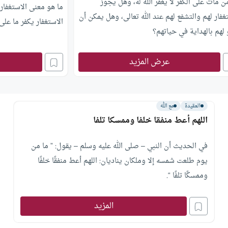
 مات على الكفر لا يغفر الله له، وهل يجوز
ما هو معنى الاستغفار
غفار لهم والتشفع لهم عند الله تعالى، وهل يمكن أن
الاستغفار يكفر ما عل
لهم بالهداية في حياتهم؟
عرض المزيد
العقيدة
مع الله
اللهم أعط منفقا خلفا وممسكا تلفا
في الحديث أن النبي – صلى الله عليه وسلم – يقول: ” ما من
يوم طلعت شمسه إلا وملكان يناديان: اللهم أعط منفقًا خلفًا
وممسكًا تلفًا “.
فهل يتوقف الخلف والتلف في المال أم هو يتعداه إلى غيره.
المزيد