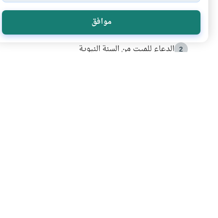
الأكثر قراءة
موافق
أدعية من السنة النبوية
1
الدعاء للميت من السنة النبوية
2
كيف ينفي النظم القرآني تحريف قصة أصحاب الفيل؟
3
شهادة للتاريخ.. المرواني يحكي قصة “إسلام أون لاين” مع
4
التربية الأسرية وبناء الاستقلال .. كيف ندعم أبناءنا د
5
اشترك في قائمتنا 
انضم إلينا وكن أول من يعرف