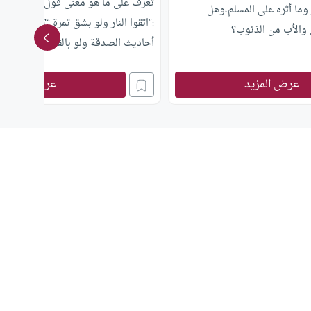
تعرف على ما هو معنى قول النبي صلى ا
 وما أثره على المسلم،وهل
:”اتقوا النار ولو بشق تمرة “؟ وما هي أ
ى والأب من الذنوب؟
أحاديث الصدقة ولو بالقليل؟
عرض المزيد
عرض المزيد