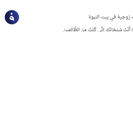
زوجية في بيت النبوة
ِلَّا أَنْتَ سُبْحَانَكَ إِنِّي كُنْتُ مِنَ الظَّالِمِينَ
لنبوي في التعامل مع حر الصيف
ستغفار
سرقة جابر بن حيان