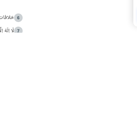
خلافات 
6
لَا إِلَهَ إ
7
الهدي ا
8
 الأمير الوالد والشيخ القرضاوي
فضل الا
9
ون مصادرة حقهم في التجربة؟
محاولة 
10
البريدية ليصلك كل جديد
 عن آخر التحديثات والمحتوى المميز