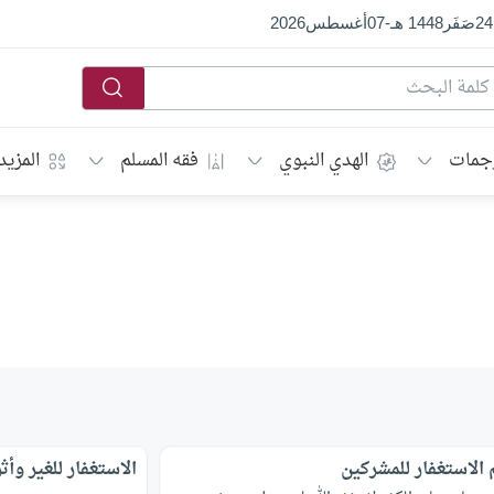
24
صَفَر
1448 هـ
-
07
أغسطس
2026
جمات
الهدي النبوي
فقه المسلم
المزيد
الاستغفار للمشركين
الاستغفار للغير وأث