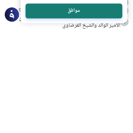
الدعاء للميت من السنة النبوية
2
كيف ينفي النظم القرآني تحريف قصة أصحاب الفيل؟
موافق
3
شهادة للتاريخ.. المرواني يحكي قصة “إسلام أون لاين” مع
4
الأمير الوالد والشيخ القرضاوي
التربية الأسرية وبناء الاستقلال .. كيف ندعم أبناءنا دون
5
مصادرة حقهم في التجربة؟
خلافات زوجية في بيت النبوة
6
لَا إِلَهَ إِلَّا أَنْتَ سُبْحَانَكَ إِنِّي كُنْتُ مِنَ الظَّالِمِينَ
7
الهدي النبوي في التعامل مع حر الصيف
8
فضل الاستغفار
9
محاولة سرقة جابر بن حيان
10
اشترك في قائمتنا البريدية ليصلك كل جديد