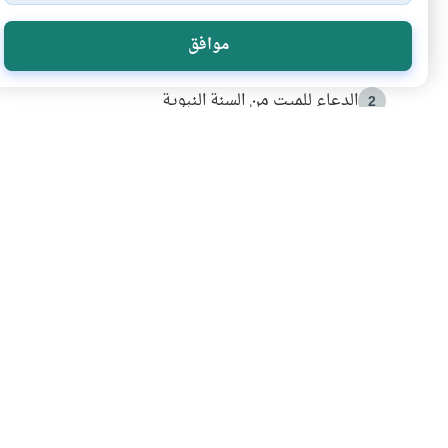
الأكثر قراءة
موافق
أدعية من السنة النبوية
1
الدعاء للميت من السنة النبوية
2
كيف ينفي النظم القرآني تحريف قصة أصحاب الفيل؟
3
شهادة للتاريخ.. المرواني يحكي قصة “إسلام أون لاين” مع
4
التربية الأسرية وبناء الاستقلال .. كيف ندعم أبناءنا د
5
اشترك في قائمتنا 
انضم إلينا وكن أول من يعرف