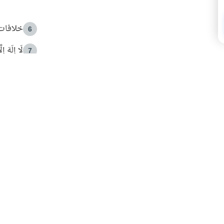
خلافات 
6
لَا إِلَهَ إ
7
الهدي ا
8
 الأمير الوالد والشيخ القرضاوي
فضل الا
9
ون مصادرة حقهم في التجربة؟
محاولة 
10
البريدية ليصلك كل جديد
 عن آخر التحديثات والمحتوى المميز