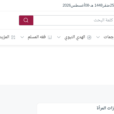
25
صَفَر
1448 هـ
-
08
أغسطس
2026
جمات
الهدي النبوي
فقه المسلم
المزيد
زات المرأة