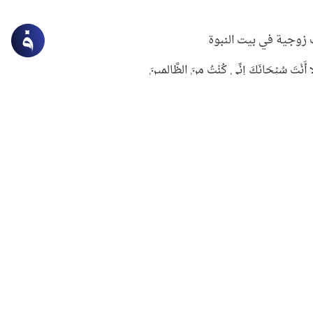
زوجية في بيت النبوة
ِلَّا أَنْتَ سُبْحَانَكَ إِنِّي كُنْتُ مِنَ الظَّالِمِينَ
لنبوي في التعامل مع حر الصيف
ستغفار
سرقة جابر بن حيان