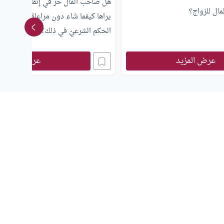
هل صاحب المال حر في إنفاق أمواله با
ال للزواج؟
يراها كيفما شاء دون مراعاة لمشاعر الف
الحكم الشرعيّ في ذلك؟
عرض المزيد
عرض المزيد