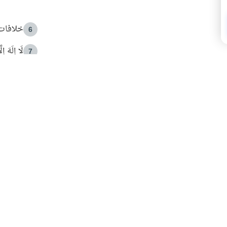
خلافات 
6
لَا إِلَهَ إ
7
الهدي ا
8
 الأمير الوالد والشيخ القرضاوي
فضل الا
9
ون مصادرة حقهم في التجربة؟
محاولة 
10
البريدية ليصلك كل جديد
 عن آخر التحديثات والمحتوى المميز