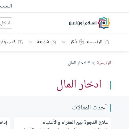
السبت
إسلام أون لاين
الرئيسية
فكر
شريعة
كتب وتر
الرئيسية
# ادخار المال
ادخار المال
أحدث المقالات
علاج الفجوة بين الفقراء والأغنياء
إدخا