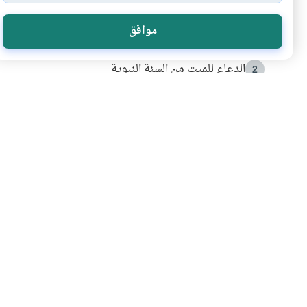
الأكثر قراءة
موافق
أدعية من السنة النبوية
1
الدعاء للميت من السنة النبوية
2
كيف ينفي النظم القرآني تحريف قصة أصحاب الفيل؟
3
شهادة للتاريخ.. المرواني يحكي قصة “إسلام أون لاين” مع
4
التربية الأسرية وبناء الاستقلال .. كيف ندعم أبناءنا د
5
اشترك في قائمتنا 
انضم إلينا وكن أول من يعرف