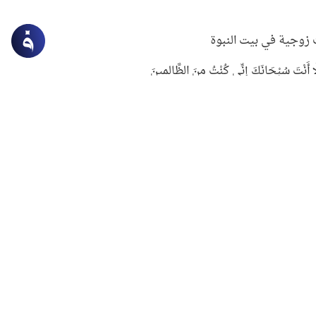
زوجية في بيت النبوة
ِلَّا أَنْتَ سُبْحَانَكَ إِنِّي كُنْتُ مِنَ الظَّالِمِينَ
لنبوي في التعامل مع حر الصيف
ستغفار
سرقة جابر بن حيان