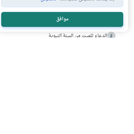
الأكثر قراءة
موافق
أدعية من السنة النبوية
1
الدعاء للميت من السنة النبوية
2
كيف ينفي النظم القرآني تحريف قصة أصحاب الفيل؟
3
شهادة للتاريخ.. المرواني يحكي قصة “إسلام أون لاين” مع
4
التربية الأسرية وبناء الاستقلال .. كيف ندعم أبناءنا د
5
اشترك في قائمتنا 