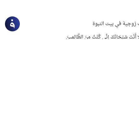
زوجية في بيت النبوة
ِلَّا أَنْتَ سُبْحَانَكَ إِنِّي كُنْتُ مِنَ الظَّالِمِينَ
لنبوي في التعامل مع حر الصيف
ستغفار
سرقة جابر بن حيان