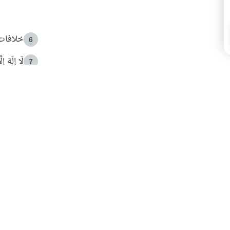
خلافات 
6
لَا إِلَهَ إ
7
الهدي ا
8
 الأمير الوالد والشيخ القرضاوي
فضل الا
9
ون مصادرة حقهم في التجربة؟
محاولة 
10
البريدية ليصلك كل جديد