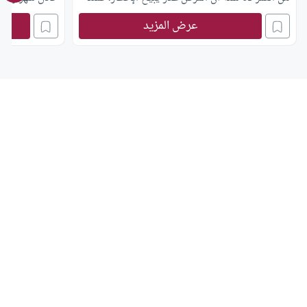
مَرِضَت حتى الآن وهي تصوم وترفض بقُوة أن تُفطر،
عرض المزيد
لكنها هذا العام اشتدَّ عليها المرض، ونَخشى عليها إن
هي صامت، ونحن أبناؤها نُلِحُّ عليها في الإفطار، وفي
الوقت نفسه نَخاف على أنفسنا مِن أن يكونَ إلحاحنا
عليها هذا سببًا في وُقوعنا في المَعصية والإثْم. جزاكم
الله خيراً