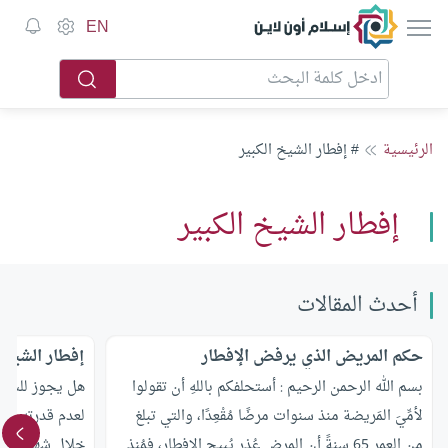
إسلام أون لاين
EN
الرئيسية
# إفطار الشيخ الكبير
إفطار الشيخ الكبير
أحدث المقالات
حكم المريض الذي يرفض الإفطار
إفطار الشيخ 
بسم الله الرحمن الرحيم : أستحلفكم باللهِ أن تقولوا
هل يجوز للشيخ
لأمِّيَ المَريضة منذ سنوات مرضًا مُقْعِدًا، والتي تبلغ
لعدم قدرته على
من العمر 65 سنةً أن المرض عُذر يُبيح الإفطار، فمُنذ
خلال شهر رمضا