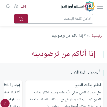
إسلام أون لاين
EN
الرئيسية
# إذا أتاكم من ترضودينه
إذا أتاكم من ترضودينه
أحدث المقالات
اظفر بذات الدين
إجبار الفتاة 
هل حديث النبي صلى الله عليه وسلم: اظفر بذات
أنا فتاة خطبني
الدين تربت يداك، يتعارض مع لو كانت الفتاة صاحبة
سنا فرفضته فغض
دين وخلق وكان أبوها صاحب معاصي؟
محقة في موقف