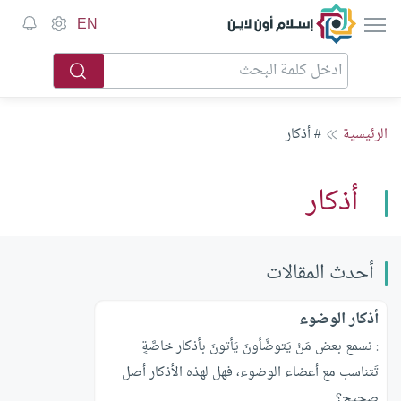
إسلام أون لاين
EN
الرئيسية
# أذكار
أذكار
أحدث المقالات
أذكار الوضوء
: نسمع بعض مَنْ يَتوضَّأونَ يَأتونَ بأذكار خاصَّةٍ
تَتناسب مع أعضاء الوضوء، فهل لهذه الأذكار أصل
صحيح؟