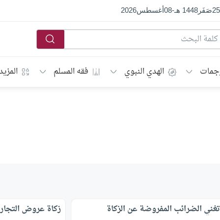
25
صَفَر
1448 هـ
-
08
أغسطس
2026
جمات
الهدي النبوي
فقه المسلم
المزيد
غني الضرائب المفروضة عن الزكاة
زكاة عروض التجارة