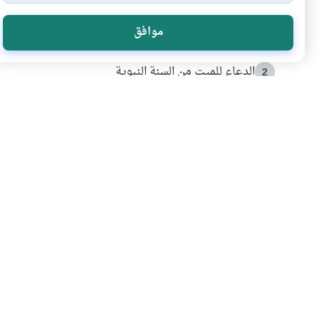
الأكثر قراءة
موافق
أدعية من السنة النبوية
1
الدعاء للميت من السنة النبوية
2
كيف ينفي النظم القرآني تحريف قصة أصحاب الفيل؟
3
شهادة للتاريخ.. المرواني يحكي قصة “إسلام أون لاين” مع
4
التربية الأسرية وبناء الاستقلال .. كيف ندعم أبناءنا د
5
اشترك في قائمتنا 
انضم إلينا وكن أول من يعرف