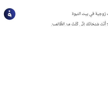
زوجية في بيت النبوة
ِلَّا أَنْتَ سُبْحَانَكَ إِنِّي كُنْتُ مِنَ الظَّالِمِينَ
لنبوي في التعامل مع حر الصيف
ستغفار
سرقة جابر بن حيان