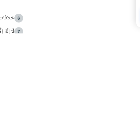
خلافات 
6
لَا إِلَهَ إ
7
الهدي ا
8
 الأمير الوالد والشيخ القرضاوي
فضل الا
9
ون مصادرة حقهم في التجربة؟
محاولة 
10
البريدية ليصلك كل جديد
 عن آخر التحديثات والمحتوى المميز