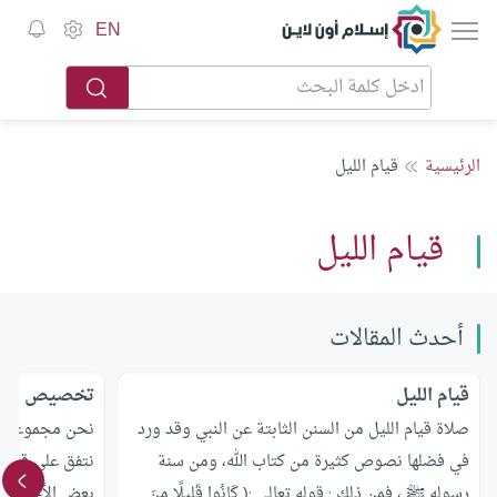
إسلام أون لاين
EN
الرئيسية
قيام الليل
قيام الليل
أحدث المقالات
قيام الليل
تخصيص يوم ل
صلاة قيام الليل من السنن الثابتة عن النبي وقد ورد
نحن مجموعة نجت
في فضلها نصوص كثيرة من كتاب الله، ومن سنة
نتفق علي قيام 
رسوله ﷺ ، فمن ذلك : قوله تعالى :( كَانُوا قَلِيلًا مِنَ
بعض الأخوة ذلك