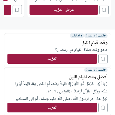
اللَّيْلِ مَا يَهْجَعُونَ ) سورة الذاريات الآية 17 . وقال
والتجمع لصلاة 
عرض المزيد
تعالى :( تَتَجَافَى جُنُوبُهُمْ عَنِ الْمَضَاجِعِ ) سورة السجدة
صلى الله عليه 
الآية 6. وجاء في الحديث
للقيام كالسبت 
الطهارة و الصلاة
العبادات
وقت قيام الليل
ماهو وقت صلاة القيام في رمضان؟
المزيد
الطهارة و الصلاة
أفضل وقت لقيام الليل
( يا أيُّها المُزَّمِّل قُمِ اللَّيْلَ إِلاّ قَليلاً نِصْفَهُ أَوِ انْقُصْ مِنْهُ قَلِيلاً أَوْ زِدْ
عَلَيْهِ ورَتِّلِ القُرْآَنَ تَرْتِيلاً ) (المزمل : 1 ـ 4) .
فهل هذا أمر لرسول الله ـ صلى الله عليه وسلم ـ أم إلى المسلمين
كافّة، ولماذا حدّد الله تعالى هذا الوقت خاصّة؟
المزيد