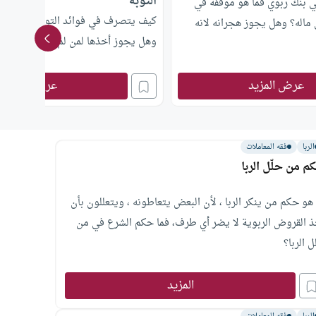
التوبة
ي بنك ربوي فما هو موقفه في
كيف يتصرف في فوائد التوفير الربوية 
 ماله؟ وهل يجوز هجرانه لانه
وهل يجوز أخذها لمن لم يكن يعلم بحر
عرض المزيد
عرض المزيد
الربا
فقه المعاملات
م من حلَّل الربا
 هو حكم من ينكر الربا ، لأن البعض يتعاطونه ، ويتعللون بأن
ذ القروض الربوية لا يضر أي طرف، فما حكم الشرع في من
 الربا؟
المزيد