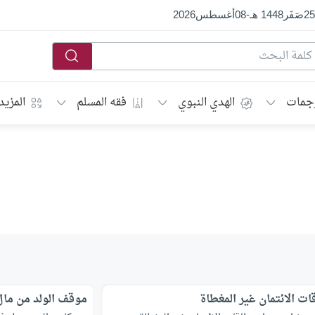
25
صَفَر
1448 هـ
-
08
أغسطس
2026
جمات
الهدي النبوي
فقه المسلم
المزيد
ات الائتمان غير المغطاة
موقف الولد من مال 