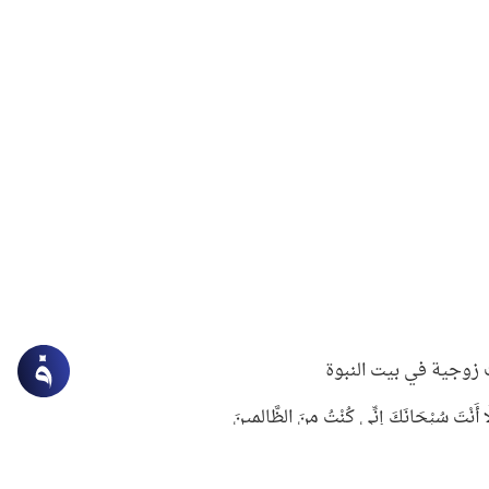
زوجية في بيت النبوة
ِلَّا أَنْتَ سُبْحَانَكَ إِنِّي كُنْتُ مِنَ الظَّالِمِينَ
لنبوي في التعامل مع حر الصيف