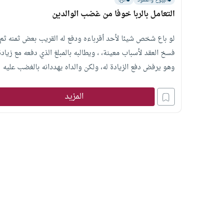
البيوع والعقود
الربا
التعامل بالربا خوفا من غضب الوالدين
لو باع شخص شيئا لأحد أقرباءه ودفع له القريب بعض ثمنه ثم
فسخ العقد لأسباب معينة، ، ويطالبه بالمبلغ الذي دفعه مع زيادة
وهو يرفض دفع الزيادة له، ولكن والداه يهددانه بالغضب عليه
إذا لم يدفع له ما يريد؟فما الحكم في ذلك؟
المزيد