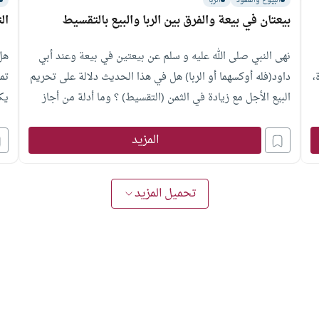
البيوع والعقود
الربا
بيعتان في بيعة والفرق بين الربا والبيع بالتقسيط
ال
نهى النبي صلى الله عليه و سلم عن بيعتين في بيعة وعند أبي
هل
،
داود(فله أوكسهما أو الربا) هل في هذا الحديث دلالة على تحريم
تم
البيع الأجل مع زيادة في الثمن (التقسيط) ؟ وما أدلة من أجاز
يك
البيع مع زيادة الثمن وما الفرق بينه وبين ربا النسيئة؟
ال
المزيد
تحميل المزيد