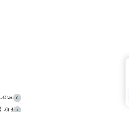
خلافات 
6
لَا إِلَهَ إ
7
الهدي ا
8