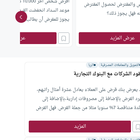
أقرض شخص آخر 10.000 
ض والمقترض لحصول المقترض
موعد السداد انخفضت القيمة الشرائية ل
جه فهل يجوز ذلك؟
يجوز للمقرض أن يطالب بفرقية العملة؟
عرض المزيد
عرض المزيد
التمويل والمعاملات المصرفية
الربا
ود الشركات مع البنوك التجارية
 يعرض بنك قرض على العملاء يعادل عشرة أمثال راتبهم،
رد القرض بالإضافة إلى مصروفات إدارية،بالإضافة إلى
فائدة متناقصة 7% سنويا مثلا من جملة القرض. فهل القرض
ه الصورة جائز أم لا ؟
المزيد