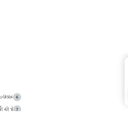
خلافات 
6
لَا إِلَهَ إ
7
الهدي ا
8