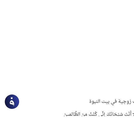
زوجية في بيت النبوة
ِلَّا أَنْتَ سُبْحَانَكَ إِنِّي كُنْتُ مِنَ الظَّالِمِينَ
لنبوي في التعامل مع حر الصيف