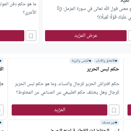
ثقيلا
ما هو حكم دفن الموت
 معنى قول الله تعالى في سورة المزمل: (إِنَّا
الأخرى؟
ِي عَلَيْكَ قَوْلًا ثَقِيلًا)؟
عرض المزيد
الأخلاق والآداب
اللباس والزينة
حكم لبس الحرير
ال
حكم افتراش الحرير للرجال والنساء، وما هو حكم لبس الحرير
هل
للرجال وهل يختلف حكم الطبيعي عن الصناعي عن المخلوط؟
المزيد
غير مصنف