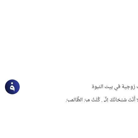
زوجية في بيت النبوة
ِلَّا أَنْتَ سُبْحَانَكَ إِنِّي كُنْتُ مِنَ الظَّالِمِينَ
لنبوي في التعامل مع حر الصيف
ستغفار