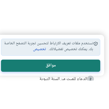
نستخدم ملفات تعريف الارتباط لتحسين تجربة التصفح الخاصة
بك. يمكنك تخصيص تفضيلاتك.
تخصيص
الأكثر قراءة
موافق
أدعية من السنة النبوية
1
الدعاء للميت من السنة النبوية
2
كيف ينفي النظم القرآني تحريف قصة أصحاب الفيل؟
3
شهادة للتاريخ.. المرواني يحكي قصة “إسلام أون لاين” مع
4