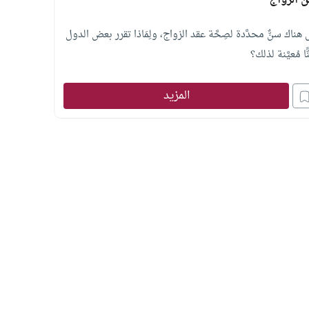
 الزواج
هناك سنٌّ محدَّدة لصِحَّة عقد الزواج، ولِمَاذا تقرر بعض الدول
ًّا مُعيَّنة لذلك؟
المزيد