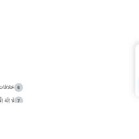
خلافات 
6
لَا إِلَهَ إ
7
الهدي ا
8
 الأمير الوالد والشيخ القرضاوي
فضل الا
9