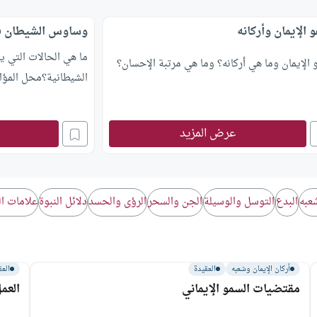
و الإيمان وأركانه
وساوس الشيطان فى 
ما هي الحالات التي ي
 الإيمان وما هي أركانه؟ وما هي مرتبة الإحسان؟
الشيطانية؟محل المؤا
عرض المزيد
شعبه
البدع
التوسل والوسيلة
الجن والسحر
الرؤى والحسد
دﻻئل النبوة
علامات ال
أركان الإيمان وشعبه
العقيدة
العق
مقتضيات السمو الإيماني
العمل