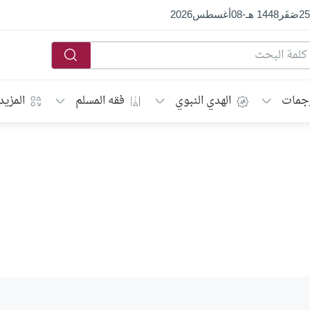
25
صَفَر
1448 هـ
-
08
أغسطس
2026
جمات
الهدي النبوي
فقه المسلم
المزيد