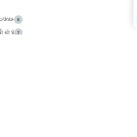
خلافات 
6
لَا إِلَهَ إ
7
الهدي ا
8
 الأمير الوالد والشيخ القرضاوي
فضل الا
9
ون مصادرة حقهم في التجربة؟
محاولة 
10
البريدية ليصلك كل جديد
 عن آخر التحديثات والمحتوى المميز