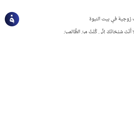
زوجية في بيت النبوة
ِلَّا أَنْتَ سُبْحَانَكَ إِنِّي كُنْتُ مِنَ الظَّالِمِينَ
لنبوي في التعامل مع حر الصيف
ستغفار
سرقة جابر بن حيان