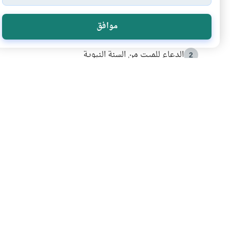
الأكثر قراءة
موافق
أدعية من السنة النبوية
1
الدعاء للميت من السنة النبوية
2
كيف ينفي النظم القرآني تحريف قصة أصحاب الفيل؟
3
شهادة للتاريخ.. المرواني يحكي قصة “إسلام أون لاين” مع
4
التربية الأسرية وبناء الاستقلال .. كيف ندعم أبناءنا د
5
اشترك في قائمتنا 
انضم إلينا وكن أول من يعرف