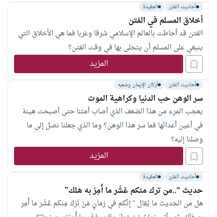
أحاديث الفتن
العقيدة
أخلاق المسلم في الفتن
الفتن قد أحاطت بالعالم الإسلامي شرقا وغربا فما هي الأخلاق التي
ينبغي على المسلم أن يتحلى بها في وقت الفتن؟
المزيد
أحاديث الفتن
أركان الإيمان وشعبه
سر الوهن حب الدنيا وكراهية الموت
يعجب المرء من هذا الضعف الذي أصاب أمتنا حتى أصبحت هينة
في أعين أعدائها فما سر هذا الوهن؟ وما الذي جعلنا نصل إلى ما
وصلنا إليه؟
المزيد
أحاديث الفتن
العقيدة
حديث “..من ترك منكم عُشْر ما أُمِرَ به هلك”
هل من الحديث ما يُقال ” إنَّكم في زمانٍ مَنْ تَرَك مِنكم عُشْر ما أُمِر