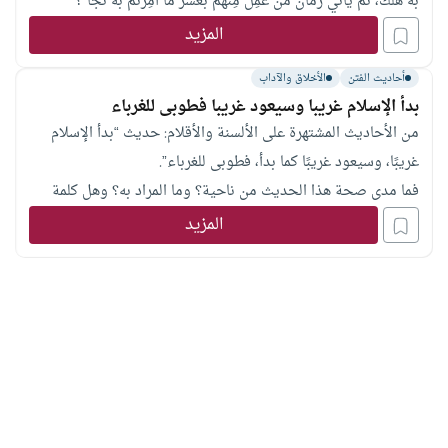
به هَلَكَ، ثم يأتي زمانٌ مَنْ عَمِلَ مِنْهُم بعُشْر ما أُمِرْتم به نجا”؟
المزيد
أحاديث الفتن
الأخلاق والآداب
بدأ الإسلام غريبا وسيعود غريبا فطوبى للغرباء
من الأحاديث المشتهرة على الألسنة والأقلام: حديث “بدأ الإسلام
غريبًا، وسيعود غريبًا كما بدأ، فطوبى للغرباء”.
فما مدى صحة هذا الحديث من ناحية؟ وما المراد به؟ وهل كلمة
“غريبًا” من الغربة أو من الغرابة؟ فقد سمعت بعض المتحدثين في
المزيد
“الإذاعة” يؤكد أنها من “الغرابة والدهشة” وينفي أن يكون من
“الغربة”.
وإذا كان من الغربة كما هو الشائع والمتبادر، فهل يعني هذا ضعف
الإسلام وأفول نجمه؟.